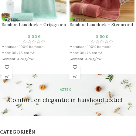
Bamboe handdoek – Grijsgroen
Bamboe handdoek – Steenrood
3,30
€
3,50
€
Materiaal: 100% bamboe
Materiaal: 100% bamboe
Maat: 35×75 cm ±3
Maat: 35×75 cm ±3
Gewicht: 420g/m2
Gewicht: 420g/m2
AZTEX
Comfort en elegantie in huishoudtextiel
CATEGORIEËN