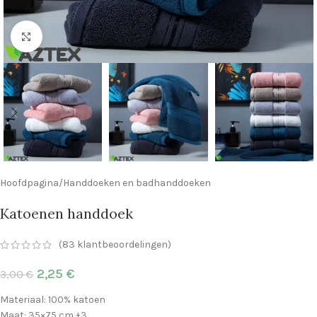
Klik om te vergroten
Hoofdpagina
/
Handdoeken en badhanddoeken
Katoenen handdoek
(
83
klantbeoordelingen)
2,25
€
3,00
€
Materiaal: 100% katoen
Maat: 35×75 cm ±3