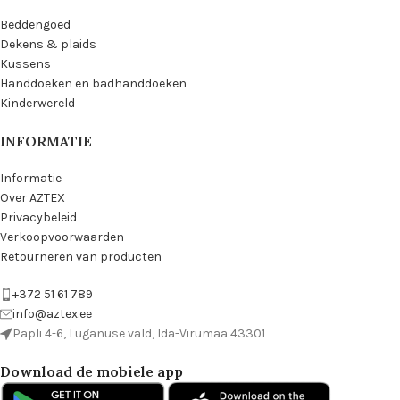
Beddengoed
Dekens & plaids
Kussens
Handdoeken en badhanddoeken
Kinderwereld
INFORMATIE
Informatie
Over AZTEX
Privacybeleid
Verkoopvoorwaarden
Retourneren van producten
+372 51 61 789
info@aztex.ee
Papli 4-6, Lüganuse vald, Ida-Virumaa 43301
Download de mobiele app