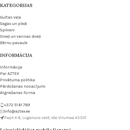
KATEGORIJAS
Gultas veļa
Segas un pledi
Spilveni
Dvieļi un vannas dvieļi
Bērnu pasaule
INFORMĀCIJA
Informācija
Par AZTEX
Privātuma politika
Pārdošanas nosacījumi
Atgriešanas forma
+372 51 61 789
info@aztex.ee
Papli 4-6, Lüganuse vald, Ida-Virumaa 43301