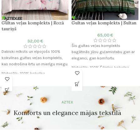
Gultas veļas komplekts | Rozā
Gultas veļas komplekts | Sultan
tauriņš
65,00
€
32,00
€
Šis gultas veļas komplekts
Dabiski mīksts un elpojošs 100%
bagātinās jūsu guļamistabu gan ar
kokvilnas gultas veļas komplekts,
eleganci, gan komfortu.
kas nodrošina ērtu un mierīgu miegu.
Materiāls: 100% Ēģiptes kokvilna
Materiāls: 100% kokvilna
Audums: Mako satīns
Audums: Satīns
Diegu skaits audumā: 300 TC
Diegu skaits audumā: 255 TC
Segas pārvalka: 200×220 cm
Segas pārvalka: 200×230 cm
Spilvendrānu: 50×75 cm (2gab.)
Spilvendrānu: 50×75 cm (2gab.)
Palaga: Nav iekļauta
AZTEX
Palaga: Nav iekļauta
Komforts: Elpojoša un mīksta
Komforts: Elpojoša un mīksta
tekstūra
Komforts un elegance mājas tekstilā
tekstūra