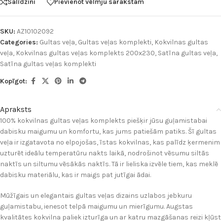
Salīdzini
Pievienot vēlmju sarakstam
SKU:
AZ10102092
Categories:
Gultas veļa
,
Gultas veļas komplekti
,
Kokvilnas gultas
veļa
,
Kokvilnas gultas veļas komplekts 200x230
,
Satīna gultas veļa
,
Satīna gultas veļas komplekti
Kopīgot:
Apraksts
100% kokvilnas gultas veļas komplekts piešķir jūsu guļamistabai
dabisku maigumu un komfortu, kas jums patiešām patiks. Šī gultas
veļa ir izgatavota no elpojošas, īstas kokvilnas, kas palīdz ķermenim
uzturēt ideālu temperatūru nakts laikā, nodrošinot vēsumu siltās
naktīs un siltumu vēsākās naktīs. Tā ir lieliska izvēle tiem, kas meklē
dabisku materiālu, kas ir maigs pat jutīgai ādai.
Mūžīgais un elegantais gultas veļas dizains uzlabos jebkuru
guļamistabu, ienesot telpā maigumu un mierīgumu. Augstas
kvalitātes kokvilna paliek izturīga un ar katru mazgāšanas reizi kļūst