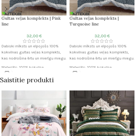
Gultas veļas komplekts | Pink
Gultas veļas komplekts |
line
Turquoise line
32,00
€
32,00
€
Dabiski mīksts un elpojošs 100%
Dabiski mīksts un elpojošs 100%
kokvilnas gultas veļas komplekts,
kokvilnas gultas veļas komplekts,
kas nodrošina ērtu un mierīgu miegu.
kas nodrošina ērtu un mierīgu miegu.
Materiāls: 100% kokvilna
Materiāls: 100% kokvilna
Audums: Satīns
Audums: Satīns
Saistītie produkti
Diegu skaits audumā: 255 TC
Diegu skaits audumā: 255 TC
Segas pārvalka: 200×230 cm
Segas pārvalka: 200×230 cm
Spilvendrānu: 50×75 cm (2gab.)
Spilvendrānu: 50×75 cm (2gab.)
Palaga: Nav iekļauta
Palaga: Nav iekļauta
Komforts: Elpojoša un mīksta
Komforts: Elpojoša un mīksta
tekstūra
tekstūra