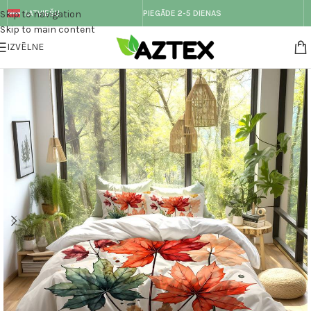
Skip to navigation
LATVIEŠU
PIEGĀDE 2-5 DIENAS
Skip to main content
IZVĒLNE