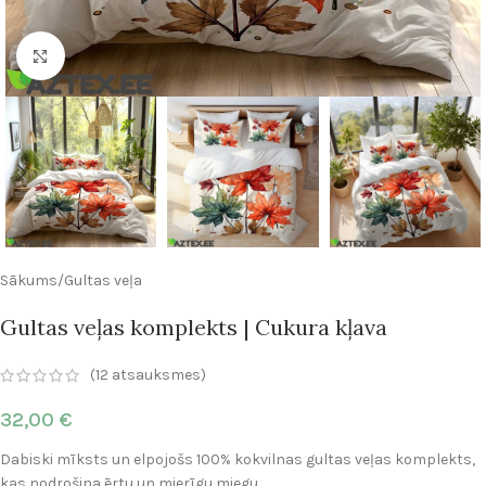
Click to enlarge
Sākums
/
Gultas veļa
Gultas veļas komplekts | Cukura kļava
(
12
atsauksmes)
32,00
€
Dabiski mīksts un elpojošs 100% kokvilnas gultas veļas komplekts,
kas nodrošina ērtu un mierīgu miegu.