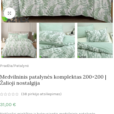
Click to enlarge
Pradžia
/
Patalynė
Medvilninis patalynės komplektas 200×200 |
Žalioji nostalgija
(
38
pirkėjo atsiliepimas)
31,00
€
Natūraliai minkštas ir kvėpuojantis medvilninis patalynės