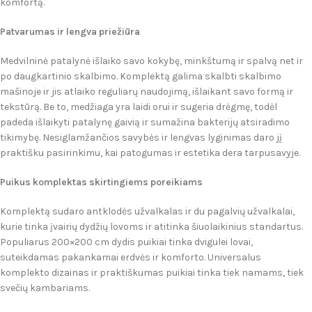
komfortą.
Patvarumas ir lengva priežiūra
Medvilninė patalynė išlaiko savo kokybę, minkštumą ir spalvą net ir
po daugkartinio skalbimo. Komplektą galima skalbti skalbimo
mašinoje ir jis atlaiko reguliarų naudojimą, išlaikant savo formą ir
tekstūrą. Be to, medžiaga yra laidi orui ir sugeria drėgmę, todėl
padeda išlaikyti patalynę gaivią ir sumažina bakterijų atsiradimo
tikimybę. Nesiglamžančios savybės ir lengvas lyginimas daro jį
praktišku pasirinkimu, kai patogumas ir estetika dera tarpusavyje.
Puikus komplektas skirtingiems poreikiams
Komplektą sudaro antklodės užvalkalas ir du pagalvių užvalkalai,
kurie tinka įvairių dydžių lovoms ir atitinka šiuolaikinius standartus.
Populiarus 200×200 cm dydis puikiai tinka dvigulei lovai,
suteikdamas pakankamai erdvės ir komforto. Universalus
komplekto dizainas ir praktiškumas puikiai tinka tiek namams, tiek
svečių kambariams.