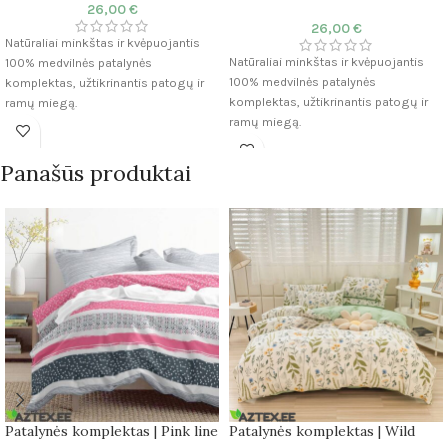
26,00
€
26,00
€
Natūraliai minkštas ir kvėpuojantis
Natūraliai minkštas ir kvėpuojantis
100% medvilnės patalynės
100% medvilnės patalynės
komplektas, užtikrinantis patogų ir
komplektas, užtikrinantis patogų ir
ramų miegą.
ramų miegą.
Medžiaga: 100% medvilnė
Medžiaga: 100% medvilnė
Audinys: Satinas
Panašūs produktai
Audinys: Satinas
Gijų skaičius: 255 TC
Gijų skaičius: 255 TC
Antklodės užvalkalas: 160×220 cm
Antklodės užvalkalas: 160×220 cm
Pagalvės užvalkalas: 50×75 cm (2
Pagalvės užvalkalas: 50×75 cm (2
vnt.)
vnt.)
Paklodė: Neįtrauktas
Paklodė: Neįtrauktas
Patogumas: Kvėpuojanti ir minkšta
Patogumas: Kvėpuojanti ir minkšta
tekstūra
tekstūra
Patalynės komplektas | Pink line
Patalynės komplektas | Wild