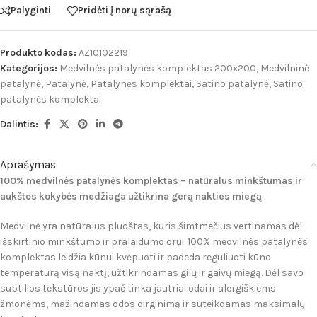
Palyginti
Pridėti į norų sąrašą
Produkto kodas:
AZ10102219
Kategorijos:
Medvilnės patalynės komplektas 200x200
,
Medvilninė
patalynė
,
Patalynė
,
Patalynės komplektai
,
Satino patalynė
,
Satino
patalynės komplektai
Dalintis:
Aprašymas
100% medvilnės patalynės komplektas – natūralus minkštumas ir
aukštos kokybės medžiaga užtikrina gerą nakties miegą
Medvilnė yra natūralus pluoštas, kuris šimtmečius vertinamas dėl
išskirtinio minkštumo ir pralaidumo orui. 100% medvilnės patalynės
komplektas leidžia kūnui kvėpuoti ir padeda reguliuoti kūno
temperatūrą visą naktį, užtikrindamas gilų ir gaivų miegą. Dėl savo
subtilios tekstūros jis ypač tinka jautriai odai ir alergiškiems
žmonėms, mažindamas odos dirginimą ir suteikdamas maksimalų