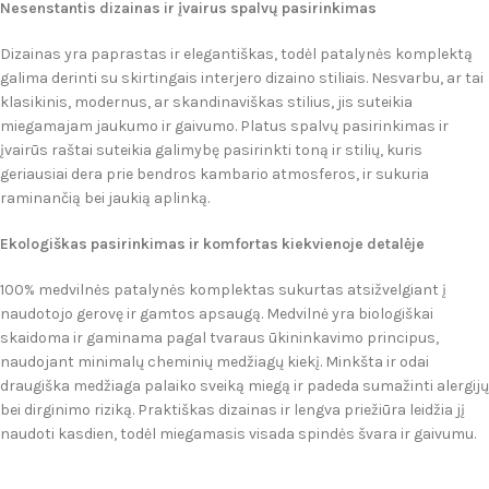
Nesenstantis dizainas ir įvairus spalvų pasirinkimas
Dizainas yra paprastas ir elegantiškas, todėl patalynės komplektą
galima derinti su skirtingais interjero dizaino stiliais. Nesvarbu, ar tai
klasikinis, modernus, ar skandinaviškas stilius, jis suteikia
miegamajam jaukumo ir gaivumo. Platus spalvų pasirinkimas ir
įvairūs raštai suteikia galimybę pasirinkti toną ir stilių, kuris
geriausiai dera prie bendros kambario atmosferos, ir sukuria
raminančią bei jaukią aplinką.
Ekologiškas pasirinkimas ir komfortas kiekvienoje detalėje
100% medvilnės patalynės komplektas sukurtas atsižvelgiant į
naudotojo gerovę ir gamtos apsaugą. Medvilnė yra biologiškai
skaidoma ir gaminama pagal tvaraus ūkininkavimo principus,
naudojant minimalų cheminių medžiagų kiekį. Minkšta ir odai
draugiška medžiaga palaiko sveiką miegą ir padeda sumažinti alergijų
bei dirginimo riziką. Praktiškas dizainas ir lengva priežiūra leidžia jį
naudoti kasdien, todėl miegamasis visada spindės švara ir gaivumu.