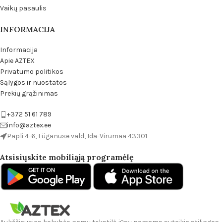
Vaikų pasaulis
INFORMACIJA
Informacija
Apie AZTEX
Privatumo politikos
Sąlygos ir nuostatos
Prekių grąžinimas
+372 51 61 789
info@aztex.ee
Papli 4-6, Lüganuse vald, Ida-Virumaa 43301
Atsisiųskite mobiliąją programėlę