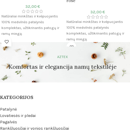
rose
32,00
€
32,00
€
Natūraliai minkštas ir kvėpuojantis
Natūraliai minkštas ir kvėpuojantis
100% medvilnės patalynės
100% medvilnės patalynės
komplektas, užtikrinantis patogų ir
komplektas, užtikrinantis patogų ir
ramų miegą.
ramų miegą.
Medžiaga: 100% medvilnė
Medžiaga: 100% medvilnė
Audinys: Satinas
Audinys: Satinas
Gijų skaičius: 255 TC
AZTEX
Gijų skaičius: 255 TC
Antklodės užvalkalas: 200×230 cm
Antklodės užvalkalas: 200×230 cm
Komfortas ir elegancija namų tekstilėje
Pagalvės užvalkalas: 50×75 cm (2
Pagalvės užvalkalas: 50×75 cm (2
vnt.)
vnt.)
Paklodė: Neįtrauktas
Paklodė: Neįtrauktas
Patogumas: Kvėpuojanti ir minkšta
Patogumas: Kvėpuojanti ir minkšta
tekstūra
tekstūra
KATEGORIJOS
Patalynė
Lovatiesės ir pledai
Pagalvės
Rankšluosčiai ir vonios rankšluosčiai