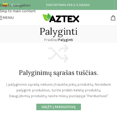
Skip to navigation
LIETUVIŲ
PRISTATYMAS PER 2-5 DIENAS
Skip to main content
MENIU
Palyginti
Pradžia
/
Palyginti
Palyginimų sąrašas tuščias.
Į palyginimo sąrašą nebuvo įtraukta jokių produktų. Norėdami
palyginti produktus, turite pridėti keletą produktų.
Daug įdomių produktų rasite mūsų puslapyje "Parduotuvė".
GRĮŽTI Į PARDUOTUVĘ