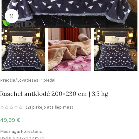
Click to enlarge
Pradžia
/
Lovatiesės ir pledai
Raschel antklodė 200×230 cm | 3,5 kg
(
21
pirkėjo atsiliepimas)
49,99
€
Medžiaga: Poliesteris
Dydis: 200×230 cm ±3