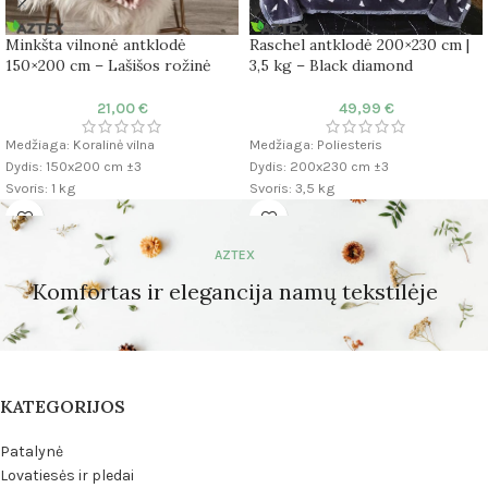
Minkšta vilnonė antklodė
Raschel antklodė 200×230 cm |
150×200 cm – Lašišos rožinė
3,5 kg – Black diamond
21,00
€
49,99
€
Medžiaga: Koralinė vilna
Medžiaga: Poliesteris
Dydis: 150x200 cm ±3
Dydis: 200x230 cm ±3
Svoris: 1 kg
Svoris: 3,5 kg
AZTEX
Komfortas ir elegancija namų tekstilėje
KATEGORIJOS
Patalynė
Lovatiesės ir pledai