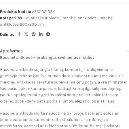
Produkto kodas:
AZ10102108-1
Kategorijos:
Lovatiesės ir pledai
,
Raschel antklodės
,
Raschel
antklodės 200x230 cm
Dalintis:
Aprašymas
Raschel antklodė – prabangus švelnumas ir stilius
Raschel antklodė sujungia šilumą, komfortą ir stilių viename
gaminyje. Prabangus švelnumas daro kasdienį naudojimą jaukiu ir
maloniu. Antklodės tekstūra suteikia malonų potyrį, ji yra minkšta ir
tuo pačiu pakankamai patvari, kad užtikrintų ilgalaikį naudojimą.
Įvairūs spalvų tonai ir gražūs raštai dera prie bet kokio interjero
dizaino, suteikdami patalpoms šilumos, elegancijos ir stiliaus.
Raschel antklodė skirta naudoti ne tik lovoje, bet ir ant sofos ar
kitose patalpose, kur norisi suteikti šilumos ir prabangios
atmosferos. Raschel antklodės storis užtikrina šilumą išlaikantį