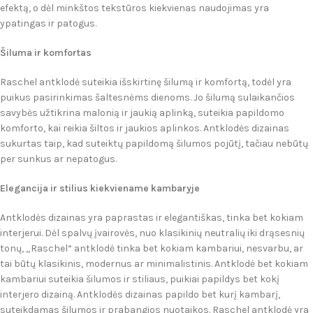
efektą, o dėl minkštos tekstūros kiekvienas naudojimas yra
ypatingas ir patogus.
Šiluma ir komfortas
Raschel antklodė suteikia išskirtinę šilumą ir komfortą, todėl yra
puikus pasirinkimas šaltesnėms dienoms. Jo šilumą sulaikančios
savybės užtikrina malonią ir jaukią aplinką, suteikia papildomo
komforto, kai reikia šiltos ir jaukios aplinkos. Antklodės dizainas
sukurtas taip, kad suteiktų papildomą šilumos pojūtį, tačiau nebūtų
per sunkus ar nepatogus.
Elegancija ir stilius kiekviename kambaryje
Antklodės dizainas yra paprastas ir elegantiškas, tinka bet kokiam
interjerui. Dėl spalvų įvairovės, nuo klasikinių neutralių iki drąsesnių
tonų, „Raschel“ antklodė tinka bet kokiam kambariui, nesvarbu, ar
tai būtų klasikinis, modernus ar minimalistinis. Antklodė bet kokiam
kambariui suteikia šilumos ir stiliaus, puikiai papildys bet kokį
interjero dizainą. Antklodės dizainas papildo bet kurį kambarį,
suteikdamas šilumos ir prabangios nuotaikos. Raschel antklodė yra