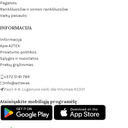
Pagalvės
Rankšluosčiai ir vonios rankšluosčiai
Vaikų pasaulis
INFORMACIJA
Informacija
Apie AZTEX
Privatumo politikos
Sąlygos ir nuostatos
Prekių grąžinimas
+372 51 61 789
info@aztex.ee
Papli 4-6, Lüganuse vald, Ida-Virumaa 43301
Atsisiųskite mobiliąją programėlę