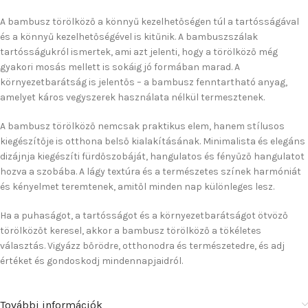
A bambusz törölköző a könnyű kezelhetőségen túl a tartósságával
és a könnyű kezelhetőségével is kitűnik. A bambuszszálak
tartósságukról ismertek, ami azt jelenti, hogy a törölköző még
gyakori mosás mellett is sokáig jó formában marad. A
környezetbarátság is jelentős – a bambusz fenntartható anyag,
amelyet káros vegyszerek használata nélkül termesztenek.
A bambusz törölköző nemcsak praktikus elem, hanem stílusos
kiegészítője is otthona belső kialakításának. Minimalista és elegáns
dizájnja kiegészíti fürdőszobáját, hangulatos és fényűző hangulatot
hozva a szobába. A lágy textúra és a természetes színek harmóniát
és kényelmet teremtenek, amitől minden nap különleges lesz.
Ha a puhaságot, a tartósságot és a környezetbarátságot ötvöző
törölközőt keresel, akkor a bambusz törölköző a tökéletes
választás. Vigyázz bőrödre, otthonodra és természetedre, és adj
értéket és gondoskodj mindennapjaidról.
További információk