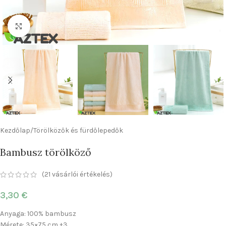
Nagyításhoz kattints ide
Kezdőlap
/
Törölközők és fürdőlepedők
Bambusz törölköző
(
21
vásárlói értékelés)
3,30
€
Anyaga: 100% bambusz
Mérete: 35×75 cm ±3