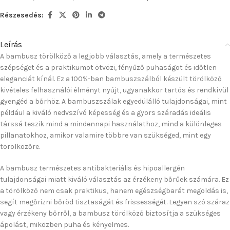
Részesedés:
Leírás
A bambusz törölköző a legjobb választás, amely a természetes
szépséget és a praktikumot ötvözi, fényűző puhaságot és időtlen
eleganciát kínál. Ez a 100%-ban bambuszszálból készült törölköző
kivételes felhasználói élményt nyújt, ugyanakkor tartós és rendkívül
gyengéd a bőrhöz. A bambuszszálak egyedülálló tulajdonságai, mint
például a kiváló nedvszívó képesség és a gyors száradás ideális
társsá teszik mind a mindennapi használathoz, mind a különleges
pillanatokhoz, amikor valamire többre van szükséged, mint egy
törölközőre.
A bambusz természetes antibakteriális és hipoallergén
tulajdonságai miatt kiváló választás az érzékeny bőrűek számára. Ez
a törölköző nem csak praktikus, hanem egészségbarát megoldás is,
segít megőrizni bőröd tisztaságát és frissességét. Legyen szó száraz
vagy érzékeny bőrről, a bambusz törölköző biztosítja a szükséges
ápolást, miközben puha és kényelmes.