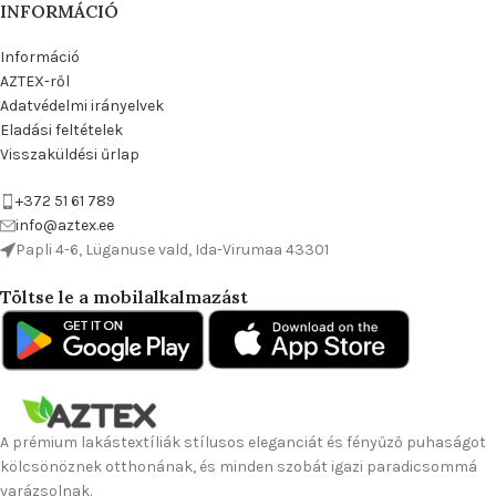
INFORMÁCIÓ
Információ
AZTEX-ről
Adatvédelmi irányelvek
Eladási feltételek
Visszaküldési űrlap
+372 51 61 789
info@aztex.ee
Papli 4-6, Lüganuse vald, Ida-Virumaa 43301
Töltse le a mobilalkalmazást
A prémium lakástextíliák stílusos eleganciát és fényűző puhaságot
kölcsönöznek otthonának, és minden szobát igazi paradicsommá
varázsolnak.