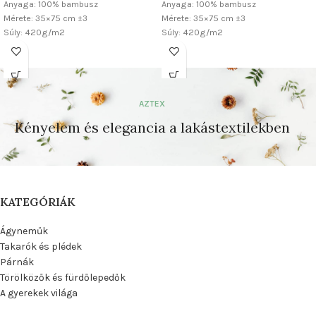
Anyaga: 100% bambusz
Anyaga: 100% bambusz
Mérete: 35×75 cm ±3
Mérete: 35×75 cm ±3
Súly: 420g/m2
Súly: 420g/m2
AZTEX
Kényelem és elegancia a lakástextilekben
KATEGÓRIÁK
Ágyneműk
Takarók és plédek
Párnák
Törölközők és fürdőlepedők
A gyerekek világa