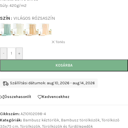
Súly: 420g/m2
SZÍN
VILÁGOS RÓZSASZÍN
Törlés
-
+
KOSÁRBA
Szállítási dátumok: aug 10, 2026 - aug 14, 2026
Összehasonlít
Kedvencekhez
Cikkszám:
AZ10102098-4
Kategóriák:
Bambusz kéztörlők
,
Bambusz törölközők
,
Törölköző
35x75 cm
,
Törölközők
,
Törölközők és fürdőlepedők