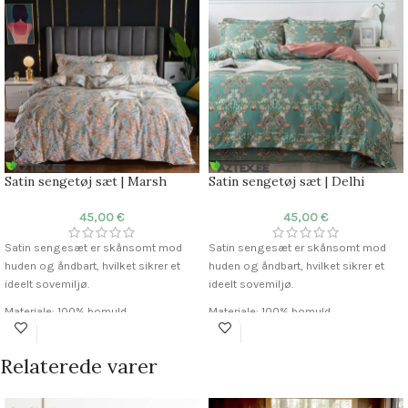
Satin sengetøj sæt | Marsh
Satin sengetøj sæt | Delhi
45,00
€
45,00
€
Satin sengesæt er skånsomt mod
Satin sengesæt er skånsomt mod
huden og åndbart, hvilket sikrer et
huden og åndbart, hvilket sikrer et
ideelt sovemiljø.
ideelt sovemiljø.
Materiale: 100% bomuld
Materiale: 100% bomuld
Stof: Satin
Stof: Satin
Trådantal: 300 TC
Trådantal: 300 TC
Relaterede varer
Dynebetræk: 200×220 cm
Dynebetræk: 200×220 cm
Pudebetræk: 50×75 cm (2 stk)
Pudebetræk: 50×75 cm (2 stk)
Lagen: Medfølger ikke
Lagen: Medfølger ikke