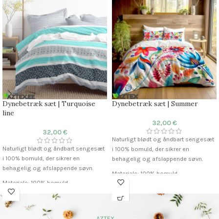
Komfort: Åndbar og blød tekstur
Komfort: Åndbar og blød tekstur
Dynebetræk sæt | Turquoise
Dynebetræk sæt | Summer
line
32,00
€
32,00
€
Naturligt blødt og åndbart sengesæt
Naturligt blødt og åndbart sengesæt
i 100% bomuld, der sikrer en
i 100% bomuld, der sikrer en
behagelig og afslappende søvn.
behagelig og afslappende søvn.
Materiale: 100% bomuld
Materiale: 100% bomuld
Stof: Satin
Stof: Satin
Trådantal: 255 TC
Trådantal: 255 TC
Dynebetræk: 200×230 cm
Dynebetræk: 200×230 cm
Pudebetræk: 50×75 cm (2 stk)
AZTEX