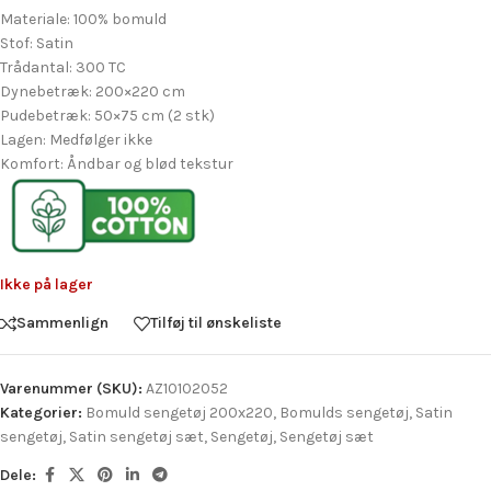
Materiale: 100% bomuld
Stof: Satin
Trådantal: 300 TC
Dynebetræk: 200×220 cm
Pudebetræk: 50×75 cm (2 stk)
Lagen: Medfølger ikke
Komfort: Åndbar og blød tekstur
Ikke på lager
Sammenlign
Tilføj til ønskeliste
Varenummer (SKU):
AZ10102052
Kategorier:
Bomuld sengetøj 200x220
,
Bomulds sengetøj
,
Satin
sengetøj
,
Satin sengetøj sæt
,
Sengetøj
,
Sengetøj sæt
Dele: