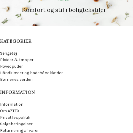
Pudebetræk: 50×75 cm (2 stk)
Lagen: Medfølger ikke
Lagen: Medfølger ikke
Komfort: Åndbar og blød tekstur
Komfort og stil i boligtekstiler
Komfort: Åndbar og blød tekstur
KATEGORIER
Sengetøj
Plaider & tæpper
Hovedpuder
Håndklæder og badehåndklæder
Børnenes verden
INFORMATION
Information
Om AZTEX
Privatlivspolitik
Salgsbetingelser
Returnering af varer