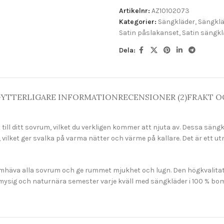
Artikelnr:
AZ10102073
Kategorier:
Sängkläder
,
Sängklä
Satin påslakanset
,
Satin sängkl
Dela:
G
YTTERLIGARE INFORMATION
RECENSIONER (2)
FRAKT O
till ditt sovrum, vilket du verkligen kommer att njuta av. Dessa sän
vilket ger svalka på varma nätter och värme på kallare. Det är ett ut
häva alla sovrum och ge rummet mjukhet och lugn. Den högkvalitativa
gt mysig och naturnära semester varje kväll med sängkläder i 100 % bom