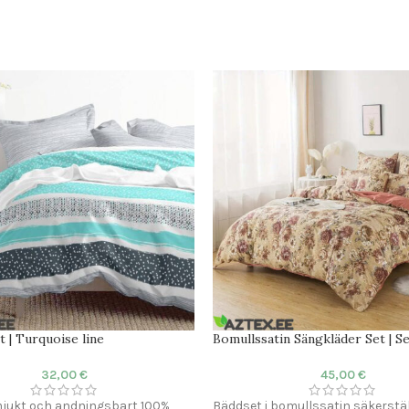
t | Turquoise line
Bomullssatin Sängkläder Set | S
32,00
€
45,00
€
mjukt och andningsbart 100%
Bäddset i bomullssatin säkerstäl