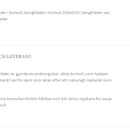
der i bomull
,
Sängkläder i bomull 200x230
,
Sängkläder set
,
äder
CH LEVERANS
gkläder är gjorda av andningsbar, äkta bomull, som hjälper
märkt val för dem som letar efter ett naturligt material som
 bomullen förblir hållbar och blir ännu mjukare för varje
ull.