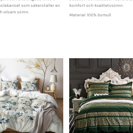
slakanset som säkerställer en
komfort och kvalitetssömn.
h vilsam sömn.
Material: 100% bomull
100% bomull
Tyg: Satin
Trådtäthet: 300 TC
: 255 TC
Påslakan: 200×220 cm
 200×230 cm
Örngott: 50×75 cm (2 st)
0×75 cm (2 st)
Lakan: Ingår ej
r ej
Komfort: Andas och mjuk konsis
ndas och mjuk konsistens