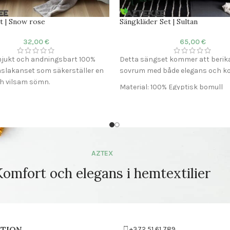
t | Snow rose
Sängkläder Set | Sultan
32,00
€
65,00
€
mjukt och andningsbart 100%
Detta sängset kommer att berika
slakanset som säkerställer en
sovrum med både elegans och ko
h vilsam sömn.
Material: 100% Egyptisk bomull
100% bomull
Tyg: Mako satin
Trådtäthet: 300 TC
: 255 TC
Påslakan: 200×220 cm
 200×230 cm
Örngott: 50×75 cm (2 st)
0×75 cm (2 st)
Lakan: Ingår ej
AZTEX
r ej
Komfort: Andas och mjuk konsis
ndas och mjuk konsistens
Komfort och elegans i hemtextilier
ATION
+372 51 61 789