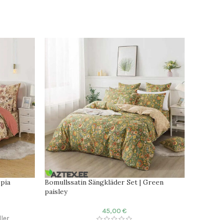
epia
Bomullssatin Sängkläder Set | Green
paisley
45,00
€
ler