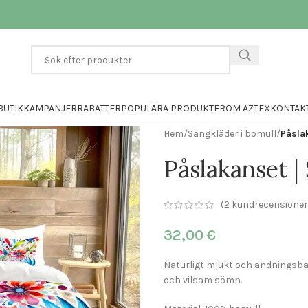
BUTIK
KAMPANJER
RABATTER
POPULÄRA PRODUKTER
OM AZTEX
KONTAK
Hem
/
Sängkläder i bomull
/
Påsla
Påslakanset 
(
2
kundrecensioner
32,00
€
Naturligt mjukt och andningsb
och vilsam sömn.