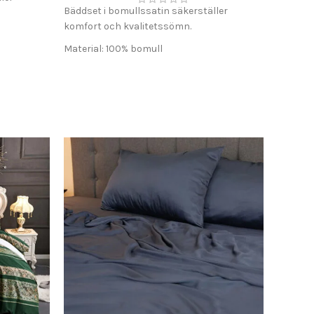
Bäddset i bomullssatin säkerställer
komfort och kvalitetssömn.
Material: 100% bomull
Tyg: Satin
Trådtäthet: 300 TC
Påslakan: 200×220 cm
Örngott: 50×75 cm (2 st)
Lakan: Ingår ej
tens
Komfort: Andas och mjuk konsistens