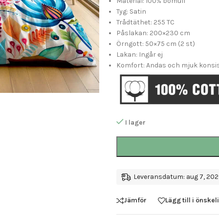
Material: 100% bomull
Tyg: Satin
Trådtäthet: 255 TC
Påslakan: 200×230 cm
Örngott: 50×75 cm (2 st)
Lakan: Ingår ej
Komfort: Andas och mjuk konsi
I lager
Leveransdatum: aug 7, 2026
Jämför
Lägg till i önskel