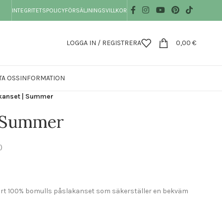
INTEGRITETSPOLICY
FÖRSÄLJNINGSVILLKOR
LOGGA IN / REGISTRERA
0,00
€
TA OSS
INFORMATION
kanset | Summer
| Summer
)
art 100% bomulls påslakanset som säkerställer en bekväm