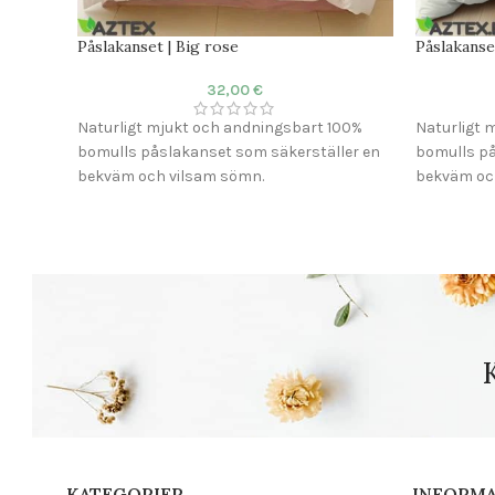
Påslakanset | Big rose
Påslakanse
32,00
€
Naturligt mjukt och andningsbart 100%
Naturligt 
bomulls påslakanset som säkerställer en
bomulls på
bekväm och vilsam sömn.
bekväm oc
Material: 100% bomull
Material: 
Tyg: Satin
Tyg: Satin
Trådtäthet: 255 TC
Trådtäthet
Påslakan: 200×230 cm
Påslakan:
Örngott: 50×75 cm (2 st)
Örngott: 5
Lakan: Ingår ej
Lakan: Ingå
Komfort: Andas och mjuk konsistens
Komfort: A
KATEGORIER
INFORM