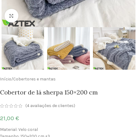
Clique para ampliar
Início
/
Cobertores e mantas
Cobertor de lã sherpa 150×200 cm
(
4
avaliações de clientes)
21,00
€
Material: Velo coral
Tamanho: 150×200 cm ±3