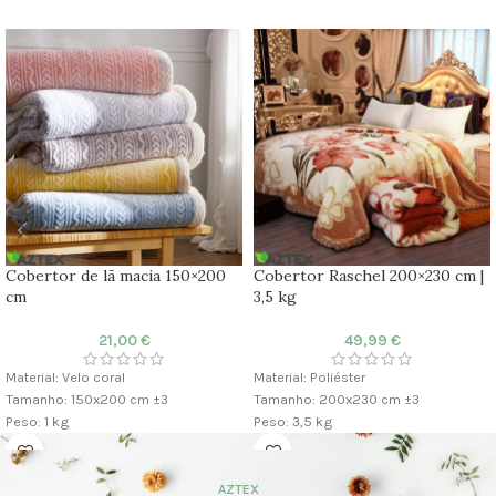
Cobertor de lã macia 150×200
Cobertor Raschel 200×230 cm |
cm
3,5 kg
21,00
€
49,99
€
Material: Velo coral
Material: Poliéster
Tamanho: 150x200 cm ±3
Tamanho: 200x230 cm ±3
Peso: 1 kg
Peso: 3,5 kg
AZTEX