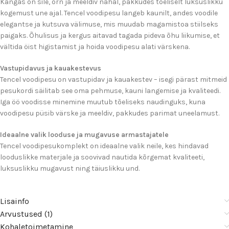
Kangas on sile, õrn ja meeldiv nahal, pakkudes tõeliselt luksuslikku
kogemust une ajal. Tencel voodipesu langeb kaunilt, andes voodile
elegantse ja kutsuva välimuse, mis muudab magamistoa stiilseks
paigaks. Õhulisus ja kergus aitavad tagada pideva õhu liikumise, et
vältida öist higistamist ja hoida voodipesu alati värskena.
Vastupidavus ja kauakestevus
Tencel voodipesu on vastupidav ja kauakestev – isegi pärast mitmeid
pesukordi säilitab see oma pehmuse, kauni langemise ja kvaliteedi.
Iga öö voodisse minemine muutub tõeliseks naudinguks, kuna
voodipesu püsib värske ja meeldiv, pakkudes parimat uneelamust.
Ideaalne valik looduse ja mugavuse armastajatele
Tencel voodipesukomplekt on ideaalne valik neile, kes hindavad
looduslikke materjale ja soovivad nautida kõrgemat kvaliteeti,
luksuslikku mugavust ning täiuslikku und.
Lisainfo
Arvustused (1)
Kohaletoimetamine