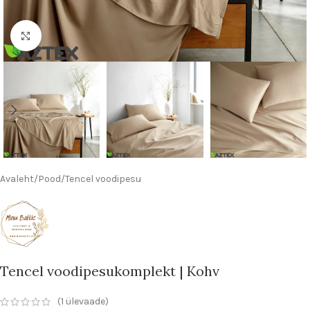
Kliki suurendamiseks
Avaleht
/
Pood
/
Tencel voodipesu
Tencel voodipesukomplekt | Kohv
(
1
ülevaade)