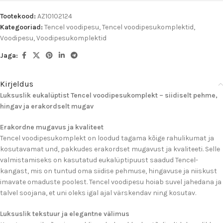
Tootekood:
AZ10102124
Kategooriad:
Tencel voodipesu
,
Tencel voodipesukomplektid
,
Voodipesu
,
Voodipesukomplektid
Jaga:
Kirjeldus
Luksuslik eukalüptist Tencel voodipesukomplekt – siidiselt pehme,
hingav ja erakordselt mugav
Erakordne mugavus ja kvaliteet
Tencel voodipesukomplekt on loodud tagama kõige rahulikumat ja
kosutavamat und, pakkudes erakordset mugavust ja kvaliteeti. Selle
valmistamiseks on kasutatud eukalüptipuust saadud Tencel-
kangast, mis on tuntud oma siidise pehmuse, hingavuse ja niiskust
imavate omaduste poolest. Tencel voodipesu hoiab suvel jahedana ja
talvel soojana, et uni oleks igal ajal värskendav ning kosutav.
Luksuslik tekstuur ja elegantne välimus