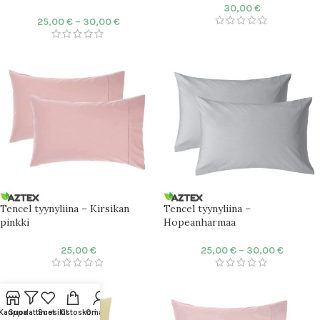
30,00
€
25,00
€
–
30,00
€
Tencel tyynyliina – Kirsikan
Tencel tyynyliina –
pinkki
Hopeanharmaa
25,00
€
25,00
€
–
30,00
€
Kauppa
Suodattimet
Suosikit
Ostoskori
Oma tili