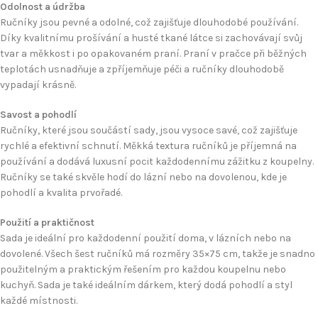
Odolnost a údržba
Ručníky jsou pevné a odolné, což zajišťuje dlouhodobé používání.
Díky kvalitnímu prošívání a husté tkané látce si zachovávají svůj
tvar a měkkost i po opakovaném praní. Praní v pračce při běžných
teplotách usnadňuje a zpříjemňuje péči a ručníky dlouhodobě
vypadají krásně.
Savost a pohodlí
Ručníky, které jsou součástí sady, jsou vysoce savé, což zajišťuje
rychlé a efektivní schnutí. Měkká textura ručníků je příjemná na
používání a dodává luxusní pocit každodennímu zážitku z koupelny.
Ručníky se také skvěle hodí do lázní nebo na dovolenou, kde je
pohodlí a kvalita prvořadé.
Použití a praktičnost
Sada je ideální pro každodenní použití doma, v lázních nebo na
dovolené. Všech šest ručníků má rozměry 35×75 cm, takže je snadno
použitelným a praktickým řešením pro každou koupelnu nebo
kuchyň. Sada je také ideálním dárkem, který dodá pohodlí a styl
každé místnosti.