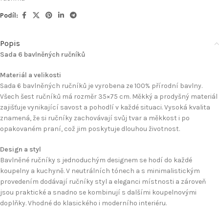
Podíl:
Popis
Sada 6 bavlněných ručníků
Materiál a velikosti
Sada 6 bavlněných ručníků je vyrobena ze 100% přírodní bavlny.
Všech šest ručníků má rozměr 35×75 cm. Měkký a prodyšný materiál
zajišťuje vynikající savost a pohodlí v každé situaci. Vysoká kvalita
znamená, že si ručníky zachovávají svůj tvar a měkkost i po
opakovaném praní, což jim poskytuje dlouhou životnost.
Design a styl
Bavlněné ručníky s jednoduchým designem se hodí do každé
koupelny a kuchyně. V neutrálních tónech a s minimalistickým
provedením dodávají ručníky styl a eleganci místnosti a zároveň
jsou praktické a snadno se kombinují s dalšími koupelnovými
doplňky. Vhodné do klasického i moderního interiéru.