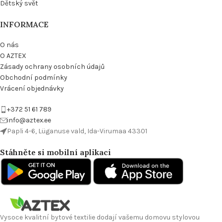
Dětský svět
INFORMACE
O nás
O AZTEX
Zásady ochrany osobních údajů
Obchodní podmínky
Vrácení objednávky
+372 51 61 789
info@aztex.ee
Papli 4-6, Lüganuse vald, Ida-Virumaa 43301
Stáhněte si mobilní aplikaci
Vysoce kvalitní bytové textilie dodají vašemu domovu stylovou