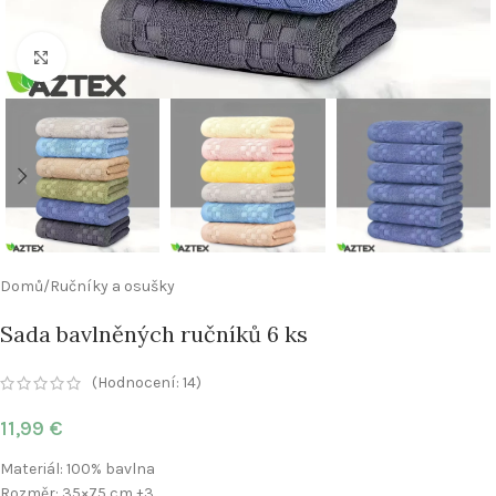
Click to enlarge
Domů
/
Ručníky a osušky
Sada bavlněných ručníků 6 ks
(Hodnocení:
14
)
11,99
€
Materiál: 100% bavlna
Rozměr: 35×75 cm ±3