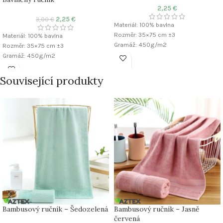
2,25
€
2,25
€
3,00
€
Materiál: 100% bavlna
Rozměr: 35×75 cm ±3
Materiál: 100% bavlna
Gramáž: 450g/m2
Rozměr: 35×75 cm ±3
Gramáž: 450g/m2
Související produkty
Bambusový ručník – Šedozelená
Bambusový ručník – Jasně
červená