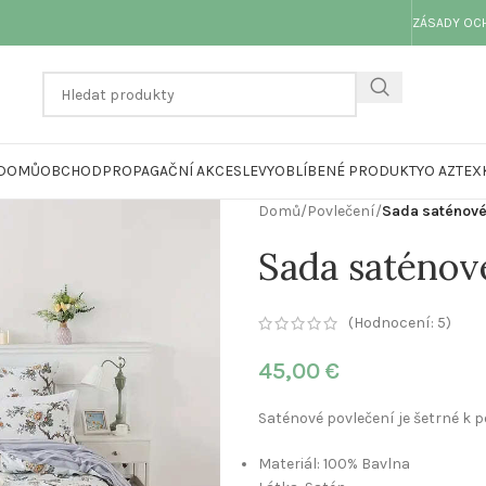
ZÁSADY OC
DOMŮ
OBCHOD
PROPAGAČNÍ AKCE
SLEVY
OBLÍBENÉ PRODUKTY
O AZTEX
Domů
/
Povlečení
/
Sada saténovéh
Sada saténové
(Hodnocení:
5
)
45,00
€
Saténové povlečení je šetrné k p
Materiál: 100% Bavlna