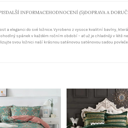
PIS
DALŠÍ INFORMACE
HODNOCENÍ (5)
DOPRAVA A DORUČ
t a eleganci do své ložnice. Vyrobeno z vysoce kvalitní bavlny, která
pohodlný spánek v každém ročním období – ať už je chladněji v létě neb
alizujte svou ložnici naší krásnou saténovou saténovou sadou povlečení 