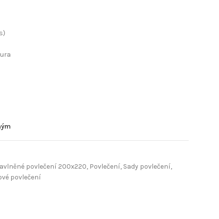
s)
tura
eným
avlněné povlečení 200x220
,
Povlečení
,
Sady povlečení
,
vé povlečení