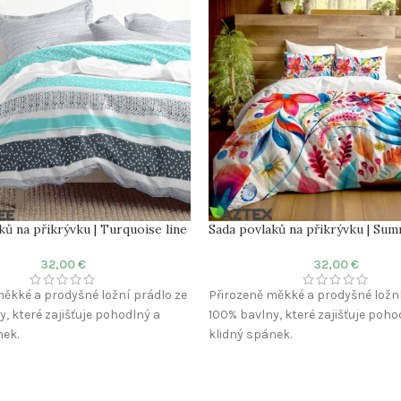
ků na přikrývku | Turquoise line
Sada povlaků na přikrývku | Su
32,00
€
32,00
€
měkké a prodyšné ložní prádlo ze
Přirozeně měkké a prodyšné ložní
, které zajišťuje pohodlný a
100% bavlny, které zajišťuje poho
nek.
klidný spánek.
100% Bavlna
Materiál: 100% Bavlna
én
Látka: Satén