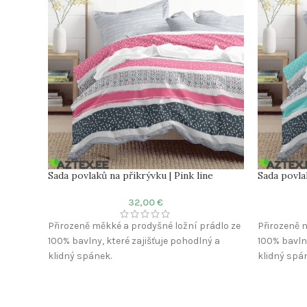
Sada povlaků na přikrývku | Pink line
Sada povla
32,00
€
Přirozeně měkké a prodyšné ložní prádlo ze
Přirozeně 
100% bavlny, které zajišťuje pohodlný a
100% bavlny
klidný spánek.
klidný spá
Materiál: 100% Bavlna
Materiál: 
Látka: Satén
Látka: Sat