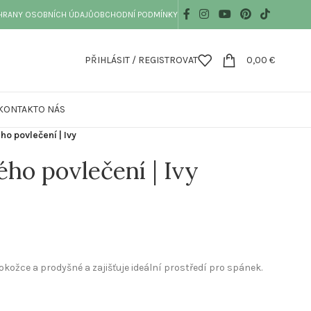
HRANY OSOBNÍCH ÚDAJŮ
OBCHODNÍ PODMÍNKY
PŘIHLÁSIT / REGISTROVAT
0,00
€
KONTAKT
O NÁS
o povlečení | Ivy
ho povlečení | Ivy
okožce a prodyšné a zajišťuje ideální prostředí pro spánek.