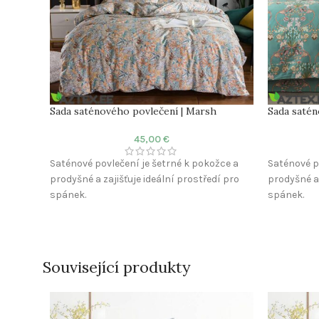
Sada saténového povlečení | Marsh
Sada satén
45,00
€
Saténové povlečení je šetrné k pokožce a
Saténové p
prodyšné a zajišťuje ideální prostředí pro
prodyšné a 
spánek.
spánek.
Materiál: 100% Bavlna
Materiál: 
Látka: Satén
Látka: Sat
Počet vláken: 300 TC
Počet vlák
Související produkty
Povlak na peřinu: 200×220 cm
Povlak na 
Povlak na polštář: 50×75 cm (2ks)
Povlak na 
Prostěradlo: Není součástí
Prostěradl
Komfort: Prodyšná a měkká textura
Komfort: P