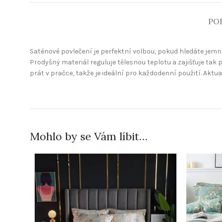
PO
Saténové povlečení je perfektní volbou, pokud hledáte jemnos
Prodyšný materiál reguluje tělesnou teplotu a zajišťuje tak 
prát v pračce, takže je ideální pro každodenní použití. Aktu
Mohlo by se Vám líbit…