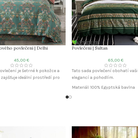
ového povlečení | Delhi
Povlečení | Sultan
45,00
€
65,00
€
ovlečení je šetrné k pokožce a
Tato sada povlečení obohatí vaši 
zajišťuje ideální prostředí pro
elegancí a pohodlím.
Materiál: 100% Egyptská bavlna
100% Bavlna
Látka: Mako satén
én
Počet vláken: 300 TC
en: 300 TC
Povlak na peřinu: 200×220 cm
peřinu: 200×220 cm
Povlak na polštář: 50×75 cm (2ks
polštář: 50×75 cm (2ks)
Prostěradlo: Není součástí
o: Není součástí
Komfort: Prodyšná a měkká text
rodyšná a měkká textura