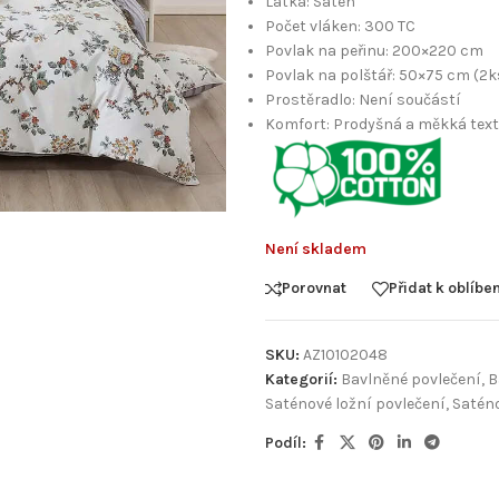
Látka: Satén
Počet vláken: 300 TC
Povlak na peřinu: 200×220 cm
Povlak na polštář: 50×75 cm (2k
Prostěradlo: Není součástí
Komfort: Prodyšná a měkká tex
Není skladem
Porovnat
Přidat k oblíb
SKU:
AZ10102048
Kategorií:
Bavlněné povlečení
,
B
Saténové ložní povlečení
,
Saténo
Podíl: