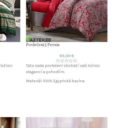
Povlečení | Persia
Povleče
65,00
€
ložnici
Tato sada povlečení obohatí vaši ložnici
Tato sad
elegancí a pohodlím.
eleganc
Materiál: 100% Egyptská bavlna
Materiá
Látka: Mako satén
Látka: 
Počet vláken: 300 TC
Počet v
Povlak na peřinu: 200×220 cm
Povlak 
)
Povlak na polštář: 50×75 cm (2ks)
Povlak 
Prostěradlo: Není součástí
Prostěr
ura
Komfort: Prodyšná a měkká textura
Komfort